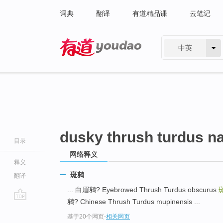
词典
翻译
有道精品课
云笔记
中英
有道 - 网易旗下搜索
dusky thrush turdus 
目录
网络释义
释义
斑鸫
翻译
... 白眉鸫? Eyebrowed Thrush Turdus obscurus
鸫? Chinese Thrush Turdus mupinensis ...
go
基于20个网页
-
相关网页
top