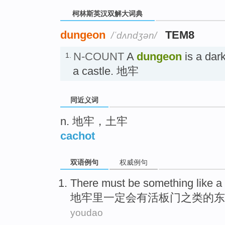
柯林斯英汉双解大词典
dungeon
TEM8
/ˈdʌndʒən/
N-COUNT
A
dungeon
is a dar
1.
a castle. 地牢
同近义词
n. 地牢，土牢
cachot
双语例句
权威例句
There
must
be
something
like a
地牢里
一定
会
有
活
板门
之类
的
东
youdao