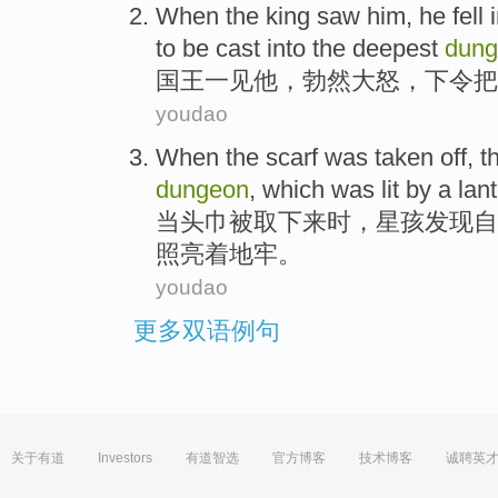
When the king
saw
him
,
he fell
to be cast
into
the
deepest
dung
国王
一见
他
，
勃然大怒
，
下令把
youdao
When
the
scarf
was
taken
off
,
t
dungeon
, which was
lit
by
a
lant
当
头巾
被
取
下来时
，
星
孩
发现
自
照亮着
地牢。
youdao
更多双语例句
关于有道
Investors
有道智选
官方博客
技术博客
诚聘英