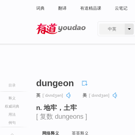
词典
翻译
有道精品课
云笔记
中英
有道 - 网易旗下搜索
dungeon
目录
英
[ˈdʌndʒən]
美
[ˈdʌndʒən]
释义
n. 地牢，土牢
权威词典
用法
[ 复数 dungeons ]
例句
网络释义
英英释义