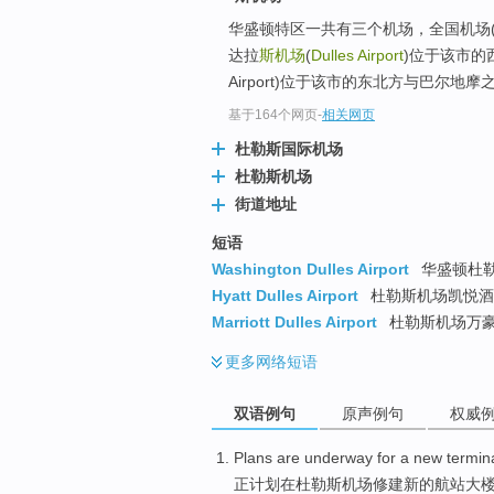
华盛顿特区一共有三个机场，全国机场(Nat
达拉
斯机场
(
Dulles Airport
)位于该市的西
Airport)位于该市的东北方与巴尔地
基于164个网页
-
相关网页
杜勒斯国际机场
杜勒斯机场
街道地址
短语
Washington Dulles Airport
华盛顿杜
Hyatt Dulles Airport
杜勒斯机场凯悦酒
Marriott Dulles Airport
杜勒斯机场万
更多
网络短语
双语例句
原声例句
权威
Plans
are
underway for a
new
termin
正
计划
在
杜勒斯机场修建
新的
航站
大