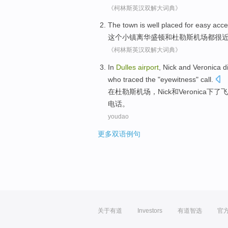
《柯林斯英汉双解大词典》
The
town
is well placed for easy acc
这个
小镇
离
华盛顿
和
杜勒斯机场都很
《柯林斯英汉双解大词典》
In
Dulles
airport
,
Nick
and
Veronica
d
who
traced
the "
eyewitness
"
call
.
在
杜勒斯
机场
，
Nick
和
Veronica
下了
飞
电话。
youdao
更多双语例句
关于有道
Investors
有道智选
官