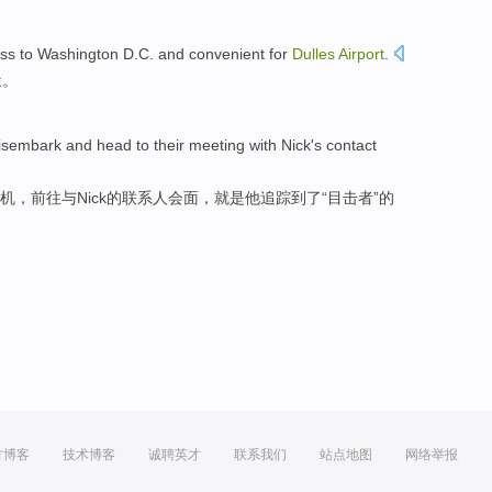
ess to
Washington D.C.
and
convenient for
Dulles
Airport
.
近
。
isembark
and head to
their meeting
with
Nick's
contact
机
，前往
与
Nick的
联系人
会面
，
就是他
追踪
到了“
目击者
”的
方博客
技术博客
诚聘英才
联系我们
站点地图
网络举报