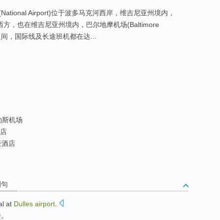
ional Airport)位于波多马克河西岸，维吉尼亚州境内，
方，也在维吉尼亚州境内，巴尔地摩机场(Baltimore
摩之间，国际线及长途班机都在达...
勒斯机场
店
豪酒店
例句
al at
Dulles
airport
.
楼。