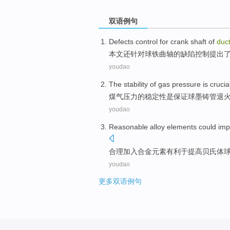
双语例句
Defects
control
for
crank
shaft
of
duct
本文
还
针对球
铁
曲轴
的
缺陷
控制
提出
youdao
The
stability
of
gas
pressure
is
crucia
煤气
压力
的
稳定性
是
保证
球墨
铸管退
youdao
Reasonable
alloy
elements
could im
合理
加入合金
元素
有利于
提高
贝氏体
youdao
更多双语例句