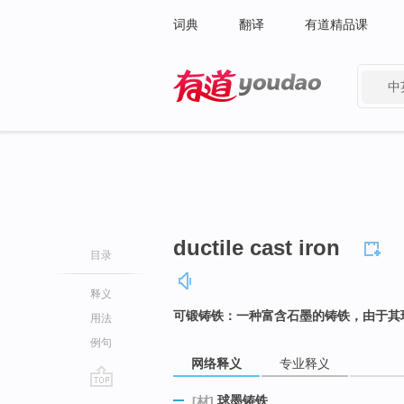
词典
翻译
有道精品课
中
有道 - 网易旗下搜索
ductile cast iron
目录
释义
可锻铸铁：一种富含石墨的铸铁，由于其
用法
例句
网络释义
专业释义
go
球墨铸铁
[材]