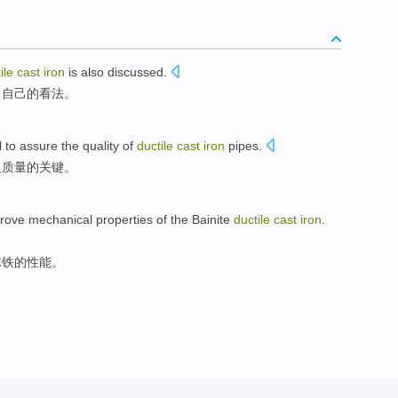
ile
cast
iron
is also
discussed.
了自己的看法。
l
to assure
the
quality
of
ductile
cast
iron
pipes.
火
质量
的
关键
。
prove
mechanical
properties
of the
Bainite
ductile
cast
iron
.
球铁
的
性能
。