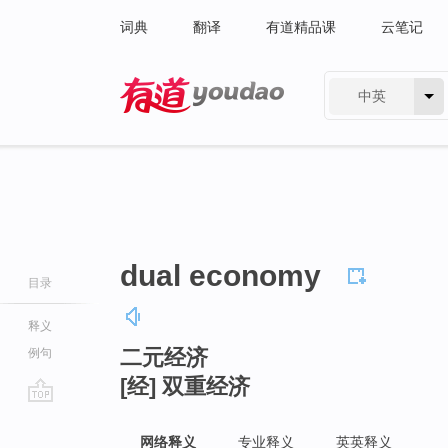
词典
翻译
有道精品课
云笔记
中英
有道 - 网易旗下搜索
dual economy
目录
释义
二元经济
例句
[经] 双重经济
go
top
网络释义
专业释义
英英释义