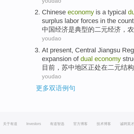
youdao
Chinese
economy
is
a typical
d
surplus
labor forces
in
the count
中国
经济
是
典型
的
二元
经济，
农
youdao
At present
, Central
Jiangsu
Reg
expansion
of
dual
economy
stru
目前
，
苏中
地区
正处在
二元
结构
youdao
更多双语例句
关于有道
Investors
有道智选
官方博客
技术博客
诚聘英