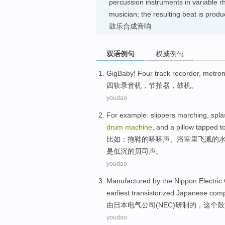
percussion instruments in variable 
musician; the resulting beat is pro
鼓乐合成音响
双语例句
权威例句
GigBaby
! Four track recorder,
metro
四轨录音机
，
节拍
器，
鼓
机
。
youdao
For example
:
slippers
marching
,
spla
drum
machine
, and a
pillow
tapped t
比如
：
拖鞋
的
嗒嗒声
、浴室里
飞溅
的
是
低沉
的贝司声。
youdao
Manufactured
by
the
Nippon
Electric
earliest
transistorized
Japanese
comp
由
日本
电气
公司
(
NEC
)研制的，
这个
鼓
youdao