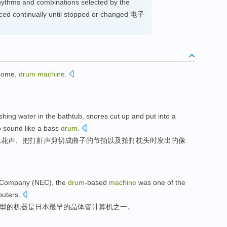
rhythms and combinations selected by the
duced continually until stopped or changed 电子
nome
,
drum
machine
.
shing
water in the bathtub,
snores
cut
up
and
put
into
a
o
sound
like
a bass
drum
.
水花
声
、
把
打
鼾声
剪切
成
曲子的节拍
以及
拍打枕头
时发出的
像
Company
(
NEC
),
the
drum
-based
machine
was
one
of
the
uters
.
型的
机器
是
日本
最早
的
晶体管
计算机之一。