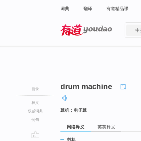
词典
翻译
有道精品课
中
有道 - 网易旗下搜索
drum machine
目录
释义
鼓机；电子鼓
权威词典
例句
网络释义
英英释义
鼓机