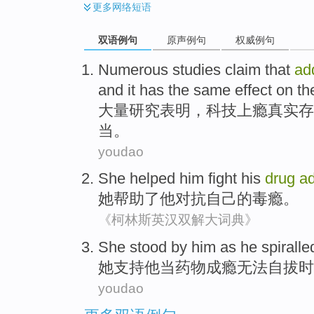
更多
网络短语
双语例句
原声例句
权威例句
Numerous
studies
claim that
ad
and
it
has
the
same
effect
on
th
大量
研究
表明
，
科技
上瘾
真实存
当。
youdao
She
helped
him
fight
his
drug
ad
她
帮助了
他
对抗
自己
的
毒瘾
。
《柯林斯英汉双解大词典》
She
stood by
him
as he
spiralle
她
支持
他
当
药物
成瘾
无法
自拔
时
youdao