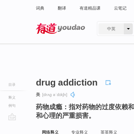
词典
翻译
有道精品课
云笔记
中英
有道 - 网易旗下搜索
drug addiction
目录
美
[drʌɡ əˈdɪkʃn]
释义
药物成瘾：指对药物的过度依赖
例句
和心理的严重损害。
go
top
网络释义
专业释义
英英释义