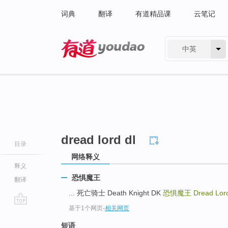
词典
翻译
有道精品课
云笔记
中英
有道 - 网易旗下搜索
dread lord dl
目录
网络释义
释义
恐惧魔王
翻译
... 死亡骑士 Death Knight DK
恐惧魔王
Dread Lor
基于1个网页
-
相关网页
go
top
短语