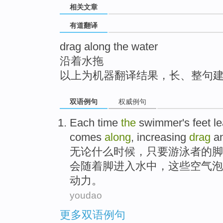
相关文章
top
有道翻译
drag along the water
沿着水拖
以上为机器翻译结果，长、整句
双语例句
权威例句
Each
time
the
swimmer
's
feet
le
comes
along
, increasing
drag
a
无论什么
时候
，只要
游泳
者
的
脚
会
随着脚进入水中，这些空气泡
动力。
youdao
更多双语例句