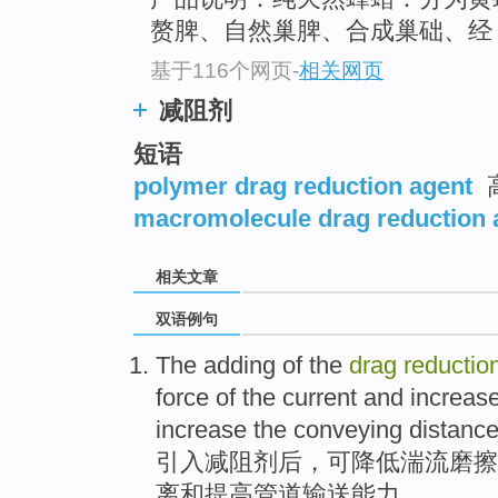
赘脾、自然巢脾、合成巢础、经
基于116个网页
-
相关网页
减阻剂
短语
polymer drag reduction agent
macromolecule drag reduction 
相关文章
双语例句
The adding
of the
drag
reductio
force of the current
and
increas
increase
the
conveying
distanc
引入
减
阻
剂
后，
可
降低
湍流
磨擦
离
和
提高管道输送能力。