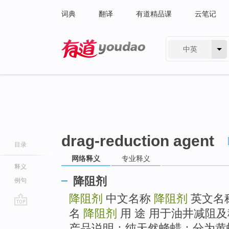
词典
翻译
有道精品课
云笔记
中英
有道 - 网易旗下搜索
drag-reduction agent
目录
网络释义
专业释义
释义
降阻剂
例句
降阻剂
中文名称
降阻剂
英文名
名
降阻剂
用 途 用于油井减阻及
go
top
产品说明：纯天然蜂蜡：分为黄