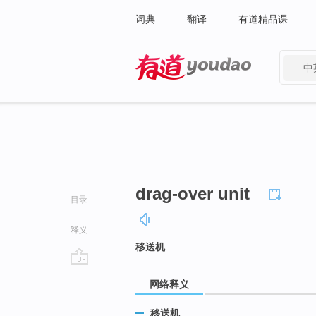
词典
翻译
有道精品课
中
有道 - 网易旗下搜索
drag-over unit
目录
释义
移送机
go
网络释义
top
移送机