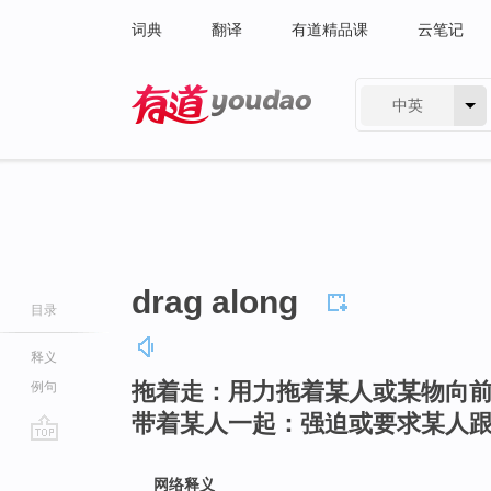
词典
翻译
有道精品课
云笔记
中英
有道 - 网易旗下搜索
drag along
目录
释义
拖着走：用力拖着某人或某物向
例句
带着某人一起：强迫或要求某人
go
top
网络释义