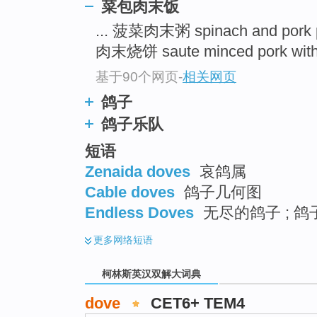
go
菜包肉末饭
top
... 菠菜肉末粥 spinach and pork 
肉末烧饼 saute minced pork with 
基于90个网页
-
相关网页
鸽子
鸽子乐队
短语
Zenaida doves
哀鸽属
Cable doves
鸽子几何图
Endless Doves
无尽的鸽子 ; 鸽
更多
网络短语
柯林斯英汉双解大词典
dove
CET6+ TEM4