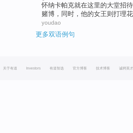
怀
纳卡
帕克就
在
这里
的
大堂
招待
赌博
，同时，
他
的女王则打理花
youdao
更多双语例句
关于有道
Investors
有道智选
官方博客
技术博客
诚聘英