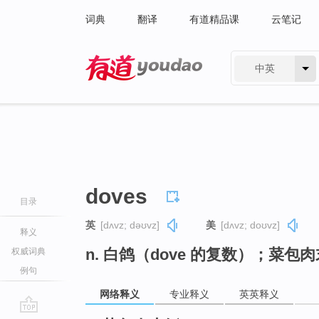
词典
翻译
有道精品课
云笔记
中英
有道 - 网易旗下搜索
doves
目录
英
[dʌvz; dəʊvz]
美
[dʌvz; doʊvz]
释义
n. 白鸽（dove 的复数）；菜包
权威词典
例句
网络释义
专业释义
英英释义