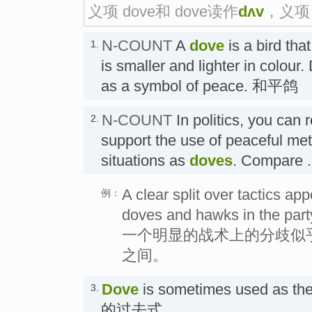
义项 dove和 dove读作
dʌv
，义项 
N-COUNT
A
dove
is a bird tha
1.
is smaller and lighter in colour
as a symbol of peace. 和平鸽
N-COUNT
In politics, you can 
2.
support the use of peaceful meth
situations as
doves
. Compar
A clear split over tactics a
例：
doves and hawks in the part
一个明显的战术上的分歧似
之间。
Dove
is sometimes used as the 
3.
的过去式