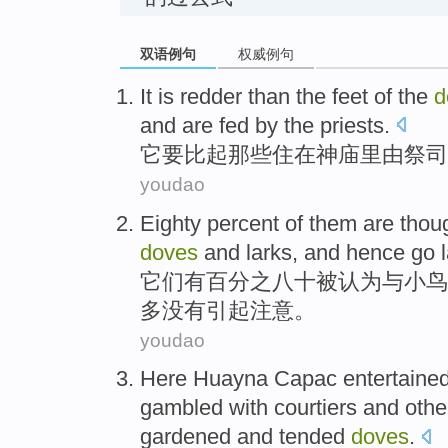
双语例句
权威例句
It
is redder
than
the
feet
of
the
d
and are
fed
by
the priests
.
它
要
比起
那些
住在
神庙里由祭司
youdao
Eighty percent of
them
are thou
doves
and
larks
, and
hence
go
它们
有百分之八十
被
认为
与
小鸟
多
没有引起注意。
youdao
Here
Huayna Capac
entertaine
gambled
with
courtiers
and
othe
gardened
and tended
doves
.