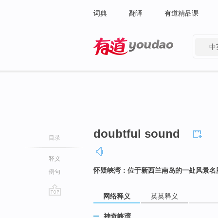
词典
翻译
有道精品课
中
有道 - 网易旗下搜索
doubtful sound
目录
释义
怀疑峡湾：位于新西兰南岛的一处风景名
例句
网络释义
英英释义
go
top
神奇峡湾