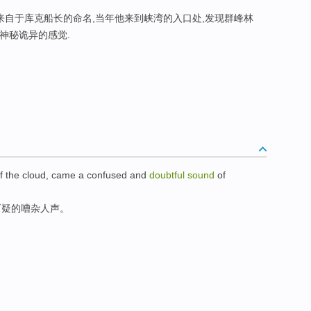
来自于库克船长的命名,当年他来到峡湾的入口处,发现群峰林
种神秘诡异的感觉.
f
the
cloud
,
came
a
confused and
doubtful
sound
of
可疑
的
嘈杂人声
。