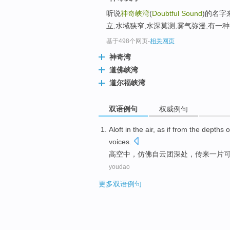
听说
神奇峡湾
(
Doubtful Sound
)的名字
立,水域狭窄,水深莫测,雾气弥漫,有一
基于498个网页
-
相关网页
神奇湾
道佛峡湾
道尔福峡湾
双语例句
权威例句
Aloft
in the air,
as if
from
the
depths
o
voices
.
高空中
，
仿佛
自
云团
深处
，
传来
一
片
youdao
更多双语例句