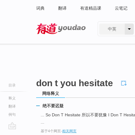
词典
翻译
有道精品课
云笔记
中英
有道 - 网易旗下搜索
don t you hesitate
目录
网络释义
释义
绝不要迟疑
翻译
例句
... So Don T Hesitate 所以不要犹豫 I Don T He
...
基于4个网页
-
相关网页
go