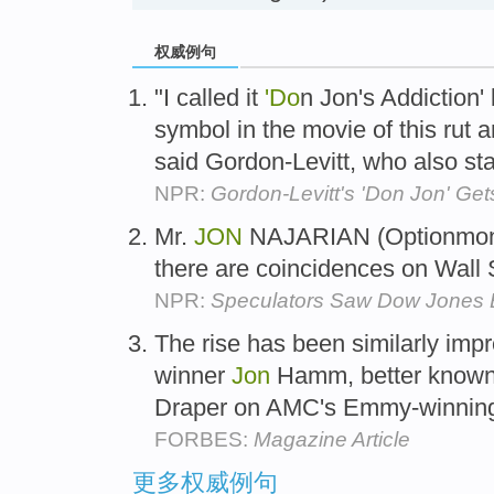
权威例句
"I called it
'Do
n Jon's Addiction'
symbol in the movie of this rut a
said Gordon-Levitt, who also sta
NPR:
Gordon-Levitt's 'Don Jon' Get
Mr.
JON
NAJARIAN (Optionmonste
there are coincidences on Wall 
NPR:
Speculators Saw Dow Jones 
The rise has been similarly imp
winner
Jon
Hamm, better known
Draper on AMC's Emmy-winnin
FORBES:
Magazine Article
更多权威例句