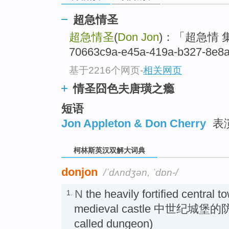
go
top
超急情圣
超急情圣
(
Don Jon
)：「超急情
70663c9a-e45a-419a-b327-8e8a
基于2216个网页
-
相关网页
情圣囧色夫唐璜之瘾
短语
Jon Appleton & Don Cherry
表
柯林斯英汉双解大词典
donjon
/ˈdʌndʒən, ˈdɒn-/
N
the heavily fortified central t
1.
medieval castle 中世纪城
called dungeon)