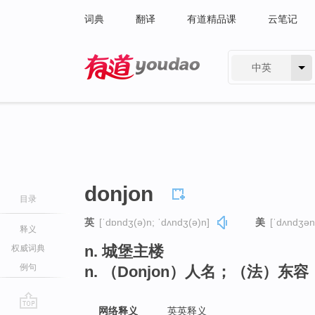
词典
翻译
有道精品课
云笔记
中英
有道 - 网易旗下搜索
donjon
目录
英
[ˈdɒndʒ(ə)n; ˈdʌndʒ(ə)n]
美
[ˈdʌndʒən
释义
n. 城堡主楼
权威词典
例句
n. （Donjon）人名；（法）东容
网络释义
英英释义