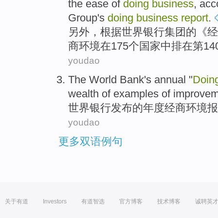
the ease
of
doing
business
,
acc
Group
's
doing
business
report
.
另外
，
根据
世界
银行
集团
的
《
经
商
环境
在
175个
国家
中排在
第14
youdao
The World
Bank
's
annual
"
Doin
wealth
of
examples
of
improvem
世界
银行
发布
的
年度
经商
环境
报
youdao
更多双语例句
关于有道
Investors
有道智选
官方博客
技术博客
诚聘英