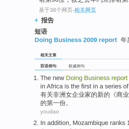
基于38个网页
-
相关网页
报告
短语
Doing Business 2009 report
年
相关文章
双语例句
权威例句
The
new
Doing
Business
report
in
Africa
is
the first
in
a series
of
有关
非洲
女
企业家
的
新的
《
商业
的
第一
份。
youdao
In addition
,
Mozambique
ranks
1