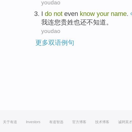
youdao
I
do
not
even
know
your
name
.
我连
您
贵姓
也
还
不
知道
。
youdao
更多双语例句
关于有道
Investors
有道智选
官方博客
技术博客
诚聘英