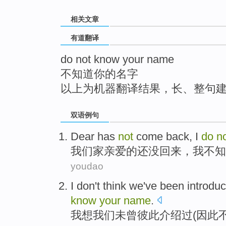
top
相关文章
有道翻译
do not know your name
不知道你的名字
以上为机器翻译结果，长、整句
双语例句
Dear
has
not
come back
,
I
do
n
我们家亲爱的
还
没
回来
，
我
不
知
youdao
I
don't
think
we
've been
introdu
know
your
name
.
我
想
我们
未曾
彼此介绍
过
(
因此