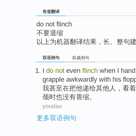
top
有道翻译
do not flinch
不要退缩
以上为机器翻译结果，长、整句
双语例句
权威例句
I
do
not
even
flinch
when I
hand
grapple awkwardly
with
his
flop
我
甚至
在
把
他
递给
其他人
，
看着
颈时也
没有
畏缩
。
youdao
更多双语例句