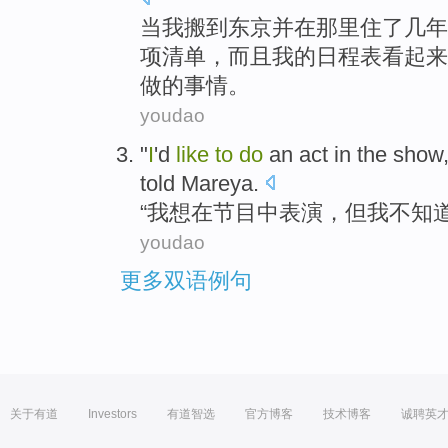
当
我
搬
到
东京
并
在
那里
住
了
几年
项
清单
，
而且
我
的
日程表
看起来
做
的
事情
。
youdao
"
I
'd
like
to
do
an act
in the
show
told Mareya.
“
我
想
在
节目
中表演，
但
我
不
知
youdao
更多双语例句
关于有道
Investors
有道智选
官方博客
技术博客
诚聘英