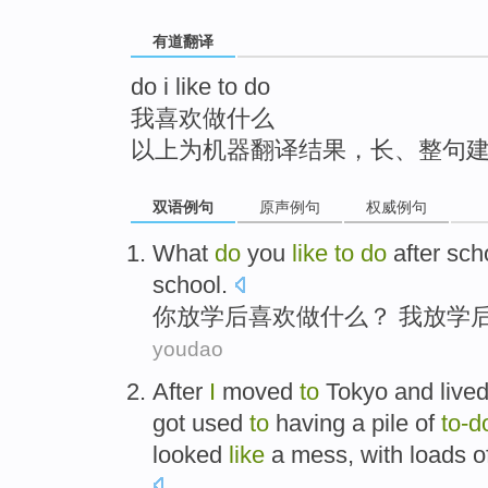
top
有道翻译
do i like to do
我喜欢做什么
以上为机器翻译结果，长、整句
双语例句
原声例句
权威例句
What
do
you
like
to
do
after
sch
school.
你
放学
后
喜欢
做什么
？
我
放学
youdao
After
I
moved
to
Tokyo
and
live
got used
to
having
a
pile of
to-
d
looked
like
a
mess
, with loads
o