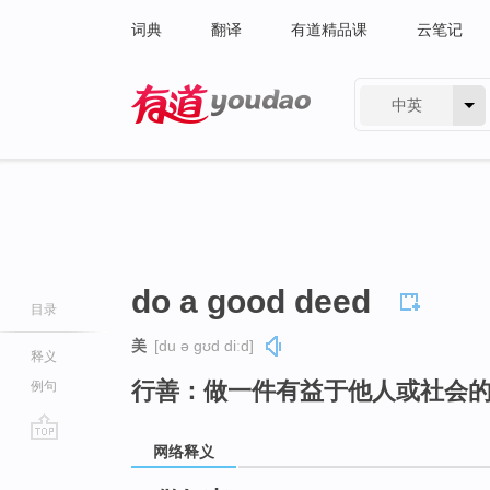
词典
翻译
有道精品课
云笔记
中英
有道 - 网易旗下搜索
do a good deed
目录
美
[du ə ɡʊd diːd]
释义
行善：做一件有益于他人或社会
例句
网络释义
go
top