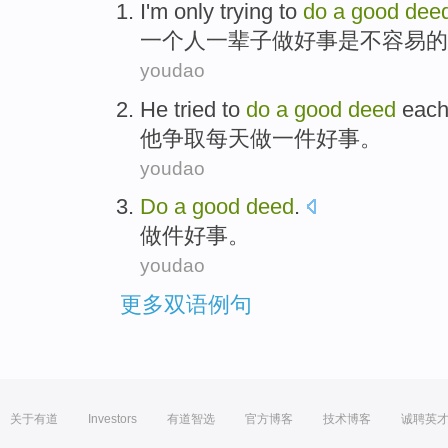
I
'm
only trying to
do
a
good
dee
一个
人一辈子
做好事
是不
容易的
youdao
He
tried to
do
a
good
deed
each
他
争取
每天
做
一
件
好事
。
youdao
Do
a
good
deed
.
做
件
好事
。
youdao
更多双语例句
关于有道
Investors
有道智选
官方博客
技术博客
诚聘英