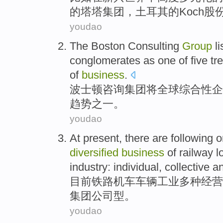
的
塔塔
集团
，
土耳其
的Koch股
youdao
The Boston
Consulting
Group
li
conglomerates
as
one of
five
tr
of
business
.
波士顿
咨询
集团
将
全球
综合性企
趋势
之一
。
youdao
At present
,
there
are following
o
diversified
business
of
railway
l
industry
:
individual
,
collective
a
目前
铁路
机车
车辆
工业
多种
经营
集团
公司型。
youdao