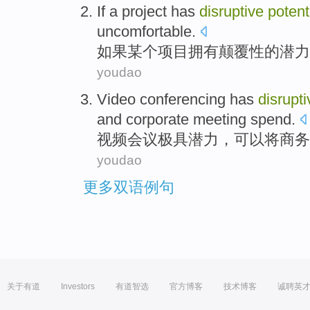
If
a project
has
disruptive
potent
uncomfortable
.
如果
某个
项目
拥有
颠覆性
的
潜力
youdao
Video
conferencing
has
disrupti
and
corporate
meeting
spend
.
视频
会议
极
具
潜力
，可以将
商务
youdao
更多双语例句
关于有道
Investors
有道智选
官方博客
技术博客
诚聘英