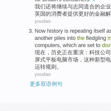
我们
还
将
继续
与
志同道合的
企业
英国
的
消费者
提供
更好
的
金融
解
youdao
Now
history
is repeating
itself 
another piles into
the
fledgling
m
computers
,
which
are set to
dis
现在
，
历史
正在
重演：
科技
公司
屏式平板
电脑
市场
，
这种
新型电
运转规则。
youdao
更多双语例句