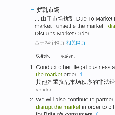
扰乱市场
... 由于市场扰乱 Due To Market D
market ; unsettle the market ;
di
Disturbs Market Order ...
基于24个网页
-
相关网页
双语例句
权威例句
Conduct
other
illegal
business ac
the
market
order
.
其他
严重
扰乱
市场
秩序
的
非法
经
youdao
We
will
also
continue to
partner
disrupt
the
market
in
order to
off
for
Britain
's
consumers
.