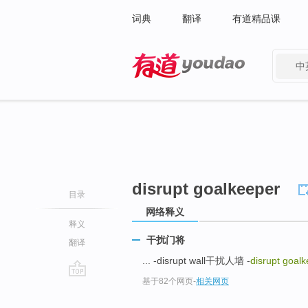
词典
翻译
有道精品课
中
有道 - 网易旗下搜索
disrupt goalkeeper
目录
网络释义
释义
干扰门将
翻译
... -disrupt wall干扰人墙 -
disrupt goal
基于82个网页
-
相关网页
go
top