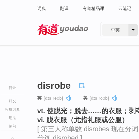
词典
翻译
有道精品课
云笔记
中英
有道 - 网易旗下搜索
disrobe
目录
英
[dɪsˈrəʊb]
美
[dɪsˈroʊb]
释义
vt. 使脱光；脱去……的衣服；剥
权威词典
用法
vi. 脱衣服（尤指礼服或公服）
例句
[ 第三人称单数 disrobes 现在分词 d
分词 disrobed ]