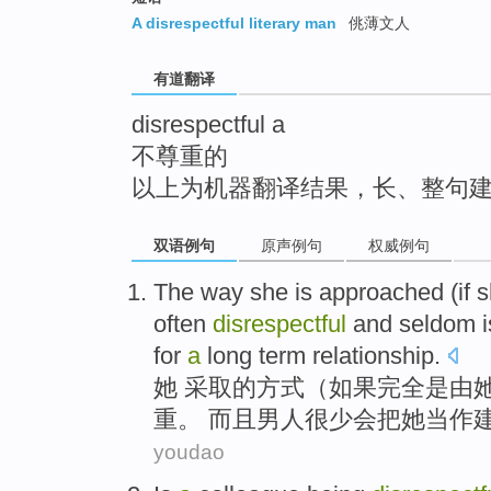
top
A disrespectful literary man
佻薄文人
有道翻译
disrespectful a
不尊重的
以上为机器翻译结果，长、整句
双语例句
原声例句
权威例句
The
way
she
is
approached
(
if
s
often
disrespectful
and
seldom
i
for
a
long term
relationship
.
她
采取
的
方式
（
如果
完全
是
由
重
。
而且
男人很少
会把
她
当作
youdao