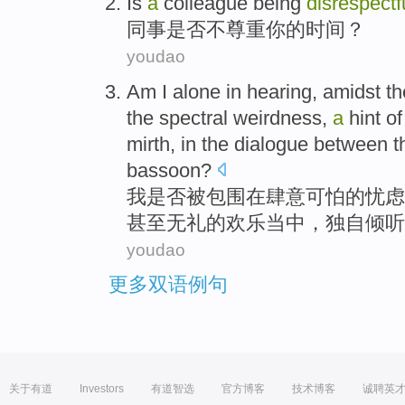
Is
a
colleague
being
disrespectf
同事
是否不
尊重
你
的
时间？
youdao
Am I
alone
in
hearing
, amidst
th
the spectral
weirdness
,
a
hint
of
mirth
, in the dialogue between
t
bassoon
?
我
是否被包围
在
肆意
可怕
的
忧虑
甚至
无礼
的
欢乐当中
，
独自
倾听
youdao
更多双语例句
关于有道
Investors
有道智选
官方博客
技术博客
诚聘英