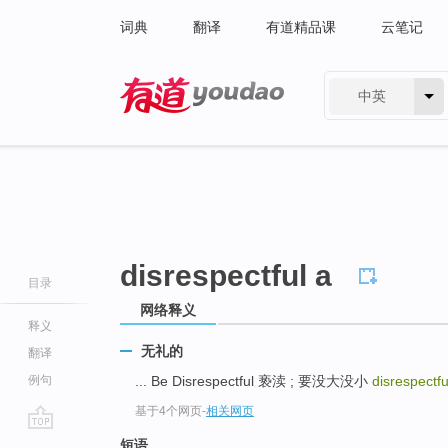
词典
翻译
有道精品课
云笔记
中英
有道 - 网易旗下搜索
disrespectful a
目录
网络释义
释义
无礼的
翻译
例句
... Be Disrespectful 亵渎 ; 要没大没小
disrespectf
基于4个网页
-
相关网页
go
短语