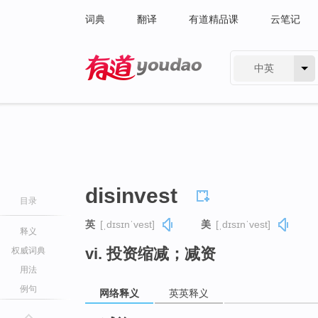
词典
翻译
有道精品课
云笔记
中英
有道 - 网易旗下搜索
disinvest
目录
英
[ˌdɪsɪnˈvest]
美
[ˌdɪsɪnˈvest]
释义
vi. 投资缩减；减资
权威词典
用法
例句
网络释义
英英释义