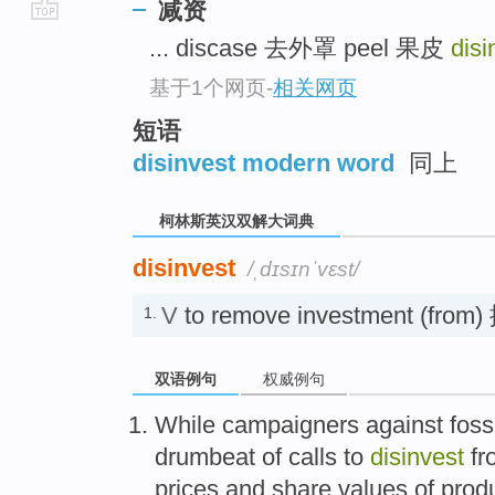
减资
go
... discase 去外罩 peel 果皮
dis
top
基于1个网页
-
相关网页
短语
disinvest modern word
同上
柯林斯英汉双解大词典
disinvest
/ˌdɪsɪnˈvɛst/
V
to remove investment (fro
1.
双语例句
权威例句
While
campaigners
against
foss
drumbeat
of
calls to
disinvest
fr
prices
and
share values
of
prod