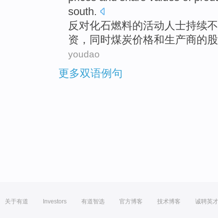
south.
反对
化石
燃料
的
活动
人士
持续
不
资，
同时
煤炭
价格
和
生产商
的
股
youdao
更多双语例句
关于有道
Investors
有道智选
官方博客
技术博客
诚聘英