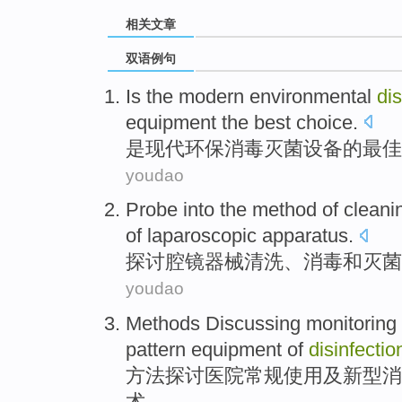
相关文章
双语例句
Is
the modern
environmental
di
equipment
the
best
choice
.
是
现代
环保
消毒
灭菌
设备
的
最佳
youdao
Probe into
the
method
of
cleani
of laparoscopic
apparatus
.
探讨
腔
镜器械
清洗
、
消毒
和
灭菌
youdao
Methods
Discussing
monitoring
pattern
equipment
of
disinfectio
方法
探讨医院
常规使用
及
新型
消
术
。