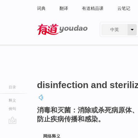
词典
翻译
有道精品课
云笔记
中英
有道 - 网易旗下搜索
disinfection and sterili
目录
释义
消毒和灭菌：消除或杀死病原体
例句
防止疾病传播和感染。
go
top
网络释义