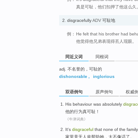
真是可耻，他们扣押了他这么久
2.
disgracefully
ADV
可耻地
例：
He felt that his brother had beh
他觉得他兄弟表现得丟人现眼。
同近义词
同根词
adj. 不名誉的，可耻的
dishonorable
,
inglorious
双语例句
原声例句
权威
His
behaviour
was
absolutely
disgrac
他
的
行为
真
可耻
！
《牛津词典》
It's
disgraceful
that
none
of the
family
家里
竟
无人
肯帮助她，
太
不像话
了
。