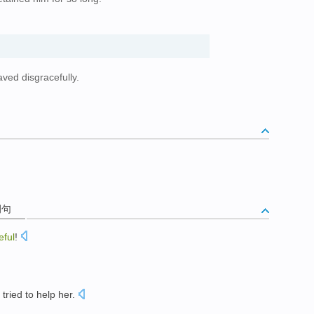
。
aved disgracefully.
例句
eful
!
tried to
help
her
.