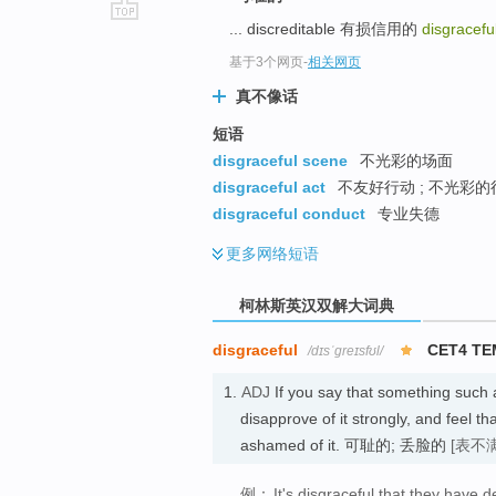
... discreditable 有损信用的
disgracefu
go
top
基于3个网页
-
相关网页
真不像话
短语
disgraceful scene
不光彩的场面
disgraceful act
不友好行动 ; 不光彩的
disgraceful conduct
专业失德
更多
网络短语
柯林斯英汉双解大词典
disgraceful
CET4 TE
/dɪsˈɡreɪsfʊl/
1.
ADJ
If you say that something such a
disapprove of it strongly, and feel t
ashamed of it. 可耻的; 丢脸的
[表不满
例：
It's disgraceful that they have d