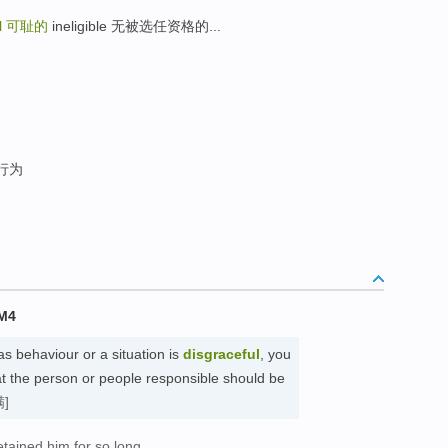
l
可耻的
ineligible 无被选任资格的...
行为
M4
s behaviour or a situation is
disgraceful
, you
hat the person or people responsible should be
]
etained him for so long.