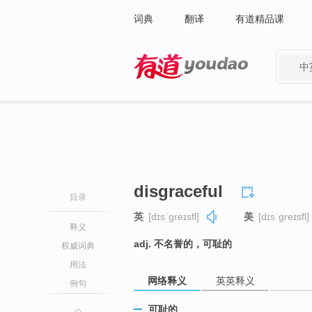
词典
翻译
有道精品课
中
有道 - 网易旗下搜索
disgraceful
目录
英
[dɪsˈɡreɪsfl]
美
[dɪsˈɡreɪsfl]
释义
adj. 不名誉的，可耻的
权威词典
用法
网络释义
英英释义
例句
可耻的