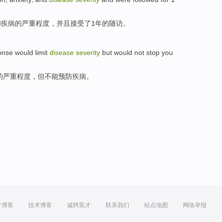
和
疾病
的
严重程度
，
并且
接受了1年的
随访
。
onse
would
limit
disease
severity
but
would not
stop you
的
严重程度
，
但
不能
预防疾病。
方博客
技术博客
诚聘英才
联系我们
站点地图
网络举报