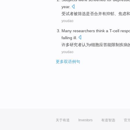
year
.
受试者
被
筛选是否合并
有
抑郁
、
焦虑
youdao
Many
researchers
think
a T-cell
resp
falling ill.
许多
研究者
认为
t
细胞
应答
能
限制
疾病
youdao
更多双语例句
关于有道
Investors
有道智选
官