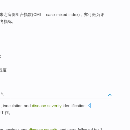
计算出来之病例组合指数(CMI， case-mixed index)，亦可做为评
参考指标。
数
程度
例句
n
,
inoculation
and
disease
severity
identification
.
等工作
。
on
,
anxiety
,
and
disease
severity
and
were followed
for
1