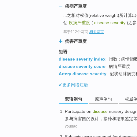
疾病严重度
...之相对权值(relative weight)所
估
疾病严重度
(
disease severity
)之
基于112个网页
-
相关网页
病害严重度
短语
disease severity index
指数 ; 病情指
disease severity score
病情严重度
Artery disease severity
冠状动脉病变
更多
网络短语
双语例句
原声例句
权威
Participate on
disease
nursery
desig
参与
病害
圃
的
设计
，
接种
和
结果
鉴定
youdao
Subjects
were
screened
for
depressi