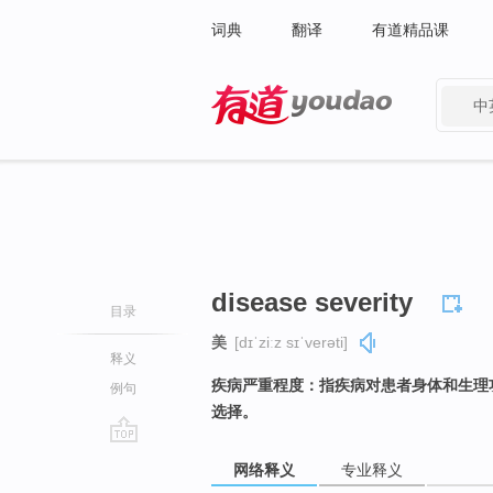
词典
翻译
有道精品课
中
有道 - 网易旗下搜索
disease severity
目录
美
[dɪˈziːz sɪˈverəti]
释义
疾病严重程度：指疾病对患者身体和生理
例句
选择。
go
网络释义
专业释义
top