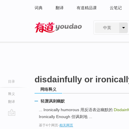
词典
翻译
有道精品课
云笔记
中英
有道 - 网易旗下搜索
disdainfully or ironica
目录
网络释义
释义
轻蔑讽刺幽默
翻译
... Ironically humorous 用反语表达幽默的
Disdainf
Ironically Enough 但讽刺地 ...
go
基于4个网页
-
相关网页
top