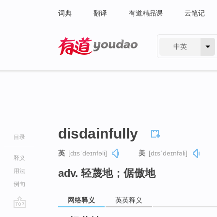
词典
翻译
有道精品课
云笔记
中英
有道 - 网易旗下搜索
disdainfully
目录
英
[dɪsˈdeɪnfəli]
美
[dɪsˈdeɪnfəli]
释义
adv. 轻蔑地；倨傲地
用法
例句
网络释义
英英释义
go