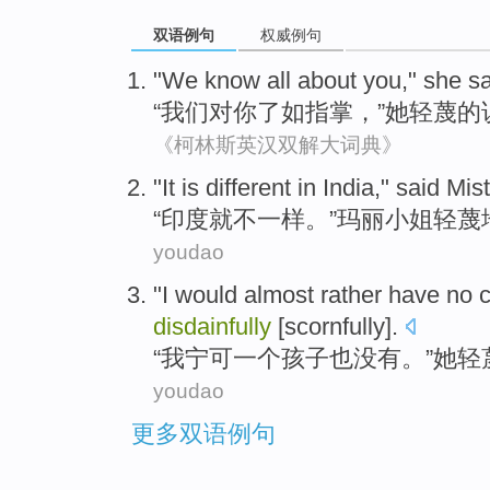
双语例句
权威例句
"
We
know
all
about
you
,"
she
sa
“
我们
对
你
了如指掌
，”
她
轻蔑
的
《柯林斯英汉双解大词典》
"
It is
different
in India
,"
said
Mis
“
印度
就
不一样
。”
玛丽
小姐
轻蔑
youdao
"
I
would almost
rather
have no
c
disdainfully
[scornfully].
“
我
宁可
一个
孩子
也
没有
。”
她
轻
youdao
更多双语例句