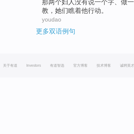
那
两个
妇人
没有
说
一
个
字
、做一
教，她们
瞧
着他行动。
youdao
更多双语例句
关于有道
Investors
有道智选
官方博客
技术博客
诚聘英