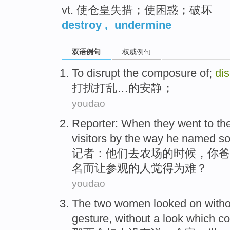
vt. 使仓皇失措；使困惑；破坏
destroy
,
undermine
双语例句
权威例句
To disrupt
the composure
of
;
di
打扰
打乱
…
的
安静；
youdao
Reporter
:
When
they
went to
th
visitors
by the way he named
s
记者
：
他们
去
农场
的
时候
，你爸
名
而让
参观
的
人觉得为难？
youdao
The
two
women
looked
on
with
gesture
,
without
a look which c