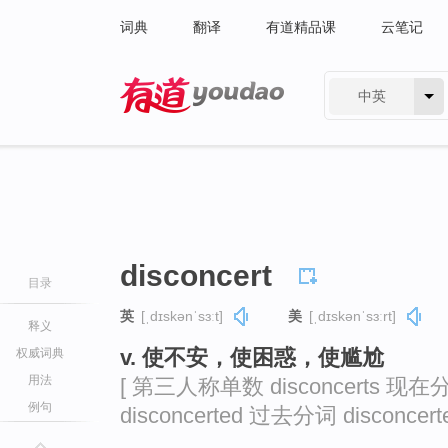
词典
翻译
有道精品课
云笔记
中英
有道 - 网易旗下搜索
disconcert
目录
英
[ˌdɪskənˈsɜːt]
美
[ˌdɪskənˈsɜːrt]
释义
v. 使不安，使困惑，使尴尬
权威词典
用法
[ 第三人称单数 disconcerts 现在分词
例句
disconcerted 过去分词 disconcerte