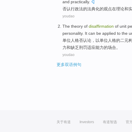
and
practically
.
否认
行政法
的
法典化
的
观点
在理论
和
youdao
The theory of
disaffirmation
of
unit
pe
personality. It can be applied to
the
un
单位
人格
否认论，
以
单位人格
的
二元
力和缺乏刑罚适应能力的场合。
youdao
更多双语例句
关于有道
Investors
有道智选
官