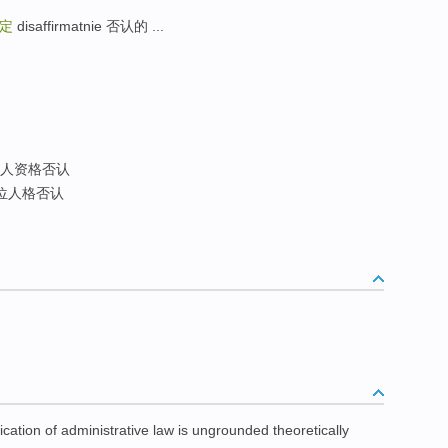
定
disaffirmatnie 否认的 ...
人资格否认
位人格否认
ication of
administrative
law
is
ungrounded
theoretically