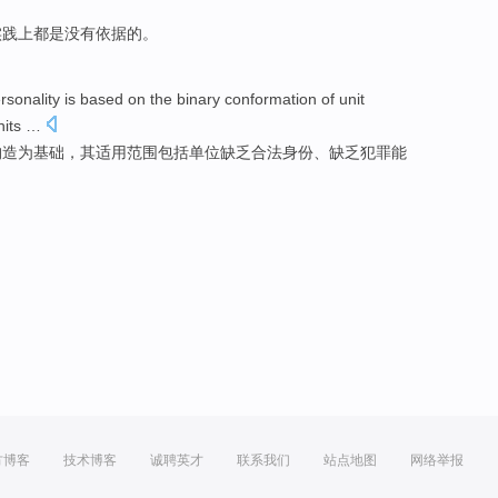
实践上
都
是
没有依据的。
rsonality
is based
on
the
binary
conformation
of
unit
its …
构造
为基础，其
适用
范围包括单位缺乏合法身份、缺乏犯罪能
方博客
技术博客
诚聘英才
联系我们
站点地图
网络举报