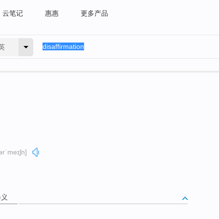
云笔记
惠惠
更多产品
英
ərˈmeɪʃn]
释义