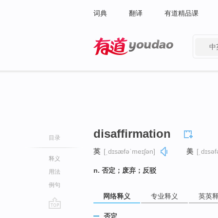
词典
翻译
有道精品课
中
有道 - 网易旗下搜索
disaffirmation
目录
英
[ˌdɪsæfəˈmeɪʃən]
美
[ˌdɪsəf
释义
n. 否定；废弃；反驳
用法
例句
网络释义
专业释义
英英
go
否定