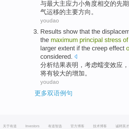
与
最大
主
应力
小
角度
相交
的先期
气
运移
的
主要
方向。
youdao
Results
show that
the
displace
the
maximum
principal
stress
of
larger
extent if the
creep
effect
o
considered
.
分析结果
表明
，
考虑
蠕变
效应
，
将
有
较大
的
增加
。
youdao
更多双语例句
关于有道
Investors
有道智选
官方博客
技术博客
诚聘英