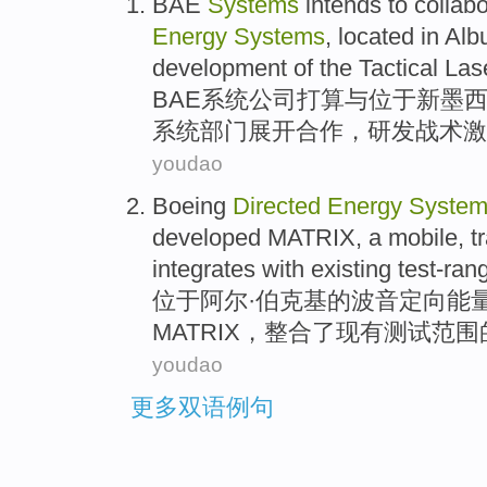
BAE
Systems
intends to
collab
Energy
Systems
,
located in
Alb
development
of
the
Tactical
Las
BAE
系统
公司
打算
与
位于
新
墨
系统部门展开合作，
研发
战术
激
youdao
Boeing
Directed
Energy
System
developed
MATRIX
, a
mobile
,
t
integrates
with
existing
test-ran
位于
阿尔·伯克
基
的
波音
定向
能
MATRIX
，
整合了
现有
测试
范围
youdao
更多双语例句