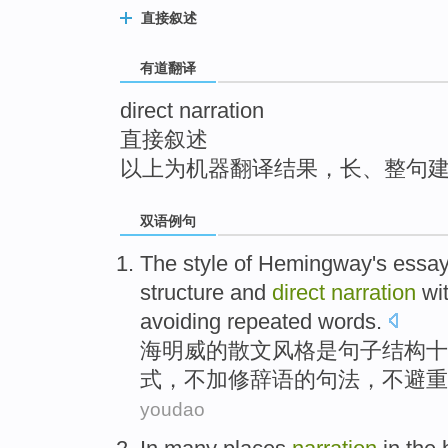
top
直接叙述
有道翻译
direct narration
直接叙述
以上为机器翻译结果，长、整句
双语例句
The
style
of
Hemingway's
essa
structure
and
direct
narration
wi
avoiding
repeated
words
.
海明威
的
散文
风格
是
句子
结构
十
式，
不
加修辞语的
句法
，不
避
重
youdao