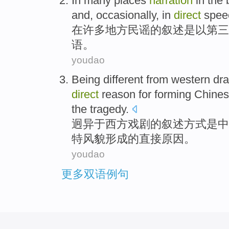
In
many
places
narration
in the
and,
occasionally
, in
direct
spee
在
许多
地方
民谣
的
叙述
是以
第三
语。
youdao
Being different
from
western
dr
direct
reason for
forming
Chine
the
tragedy
.
迥异
于
西方
戏剧
的
叙述
方式
是
中
特风貌
形成
的
直接
原因
。
youdao
更多双语例句