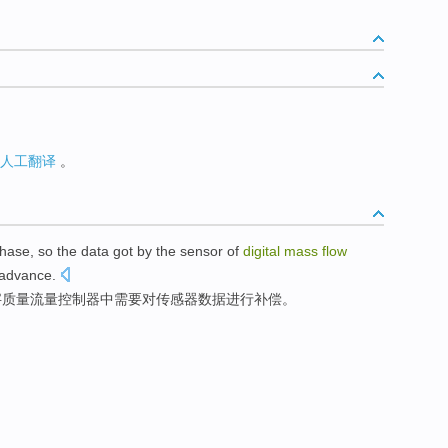
人工翻译
。
hase
, so the
data
got by
the
sensor of
digital
mass
flow
advance.
字
质量
流量
控制器
中
需要
对
传感器
数据
进行补偿
。