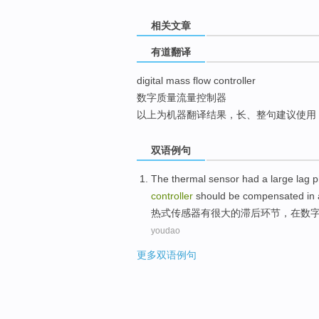
top
相关文章
有道翻译
digital mass flow controller
数字质量流量控制器
以上为机器翻译结果，长、整句建议使用
双语例句
The
thermal
sensor
had
a large
lag
p
controller
should be
compensated
in 
热式
传感器
有
很大
的
滞后
环节
，在
数
youdao
更多双语例句