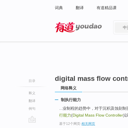
词典
翻译
有道精品课
中
有道 - 网易旗下搜索
digital mass flow cont
目录
网络释义
释义
制执行能力
翻译
...业制程的趋势中，对于沉积及蚀刻
例句
行能力
(
Digital Mass Flow Controller
)
基于12个网页
-
相关网页
go