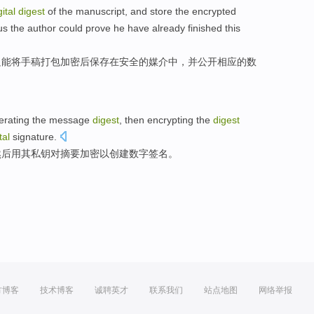
gital
digest
of
the
manuscript
,
and
store
the
encrypted
us the author
could
prove
he
have
already finished
this
只能
将
手稿
打包
加密后
保存
在
安全
的
媒介
中，
并
公开
相应的
数
erating
the
message
digest
,
then
encrypting
the
digest
tal
signature
.
然后
用
其
私
钥
对
摘要
加密
以
创建
数字
签名。
方博客
技术博客
诚聘英才
联系我们
站点地图
网络举报