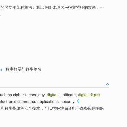
输的名文用某种算法计算出最能体现这份报文特征的数来，一
。
es
数字摘要与数字签名
such
as
cipher
technology,
digital
certificate
,
digital
digest
electronic
commerce
applications
'
security
.
名
和
数字
指纹
等
安全
技术
，可以很好
地
保证
电子
商务
应用
的保