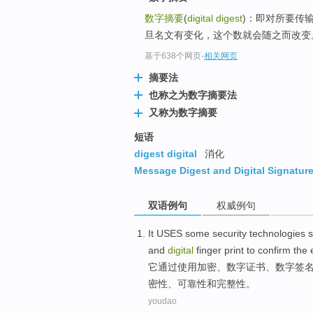
数字摘要
(
digital digest
)：即对所要传
旦名文有变化，这个数就会随之而改变
基于638个网页
-
相关网页
摘要法
也称之为数字摘要法
又称为数字摘要
短语
digest digital
消化
Message Digest and Digital Signatur
双语例句
权威例句
It
USES
some
security
technologies
and
digital
finger print
to confirm
the
它
通过使用
加密
、
数字
证书
、数字签
密性
、可靠性和完整性。
youdao