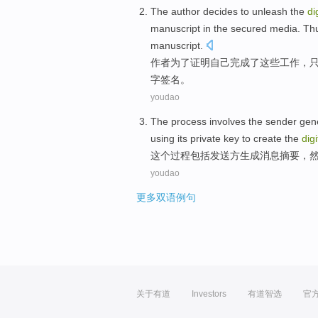
The
author
decides
to
unleash
the
di
manuscript
in
the
secured
media
. Th
manuscript.
作者
为了
证明
自己
完成
了
这些
工作，
字
签名
。
youdao
The
process
involves
the sender
gen
using
its
private
key
to
create
the
digi
这个
过程
包括
发送
方
生成
消息
摘要
，
youdao
更多双语例句
关于有道
Investors
有道智选
官