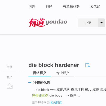
词典
翻译
有道精品课
云笔记
中英
有道 - 网易旗下搜索
die block hardener
目录
网络释义
专业释义
释义
冲模硬化剂
... die block ==> 模度坯料,模具坯料,模块,模
go
冲模硬化剂
die body ==> 模体 ...
top
基于18个网页
-
相关网页