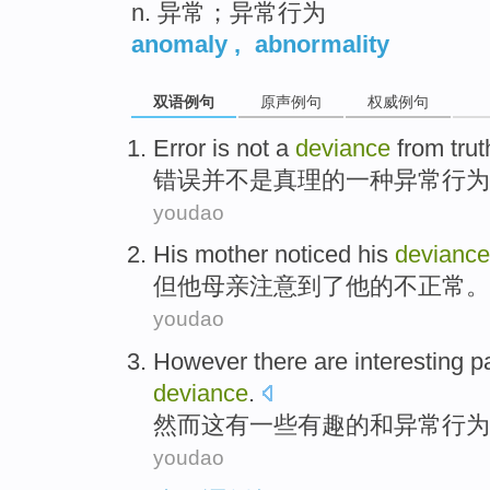
n. 异常；异常行为
anomaly
,
abnormality
双语例句
原声例句
权威例句
Error
is not
a
deviance
from trut
错误
并
不是
真理
的
一种
异常行为
youdao
His
mother
noticed
his
deviance
但
他
母亲
注意到了
他的
不正常
。
youdao
However
there
are interesting
pa
deviance
.
然而
这有
一些
有趣
的
和
异常行为
youdao