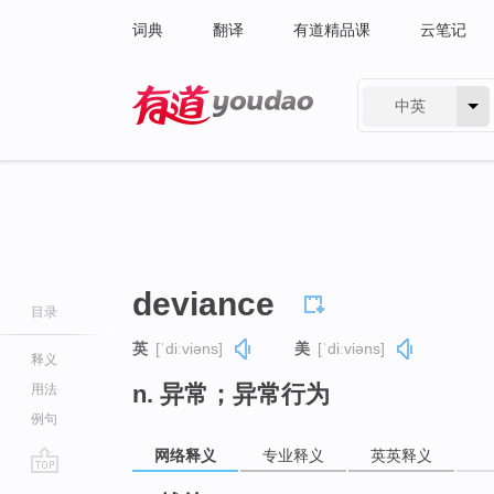
词典
翻译
有道精品课
云笔记
中英
有道 - 网易旗下搜索
deviance
目录
英
[ˈdiːviəns]
美
[ˈdiːviəns]
释义
n. 异常；异常行为
用法
例句
网络释义
专业释义
英英释义
go