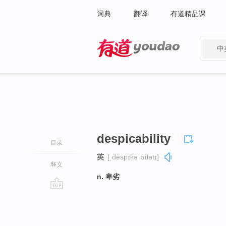
词典
翻译
有道精品课
中
有道 - 网易旗下搜索
despicability
目录
英
[ˌdespɪkəˈbɪlətɪ]
释义
n. 卑劣
go
top