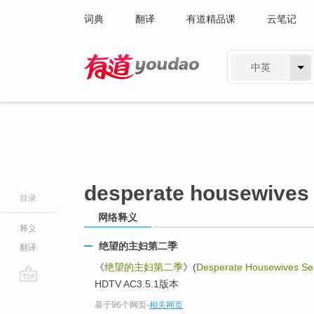
词典
翻译
有道精品课
云笔记
中英
有道 - 网易旗下搜索
desperate housewives
目录
网络释义
释义
绝望的主妇第二季
翻译
《
绝望的主妇第二季
》(
Desperate Housewives S
HDTV AC3.5.1版本
go
基于96个网页
-
相关网页
top