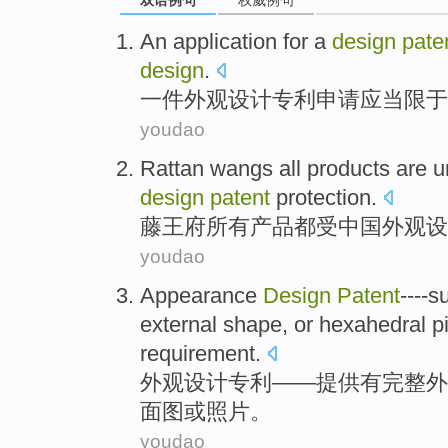
An
application
for a
design
pate
design
.
一
件外观
设计
专利
申请
应当
限于
youdao
Rattan
wangs
all
products
are
u
design
patent
protection
.
藤
王府
所有
产品
都
受
中国
外观
设
youdao
Appearance
Design
Patent
----
s
external shape
,
or
hexahedral
p
requirement
.
外观
设计
专利
——
提供
有
完整
外
面
图
或
照片
。
youdao