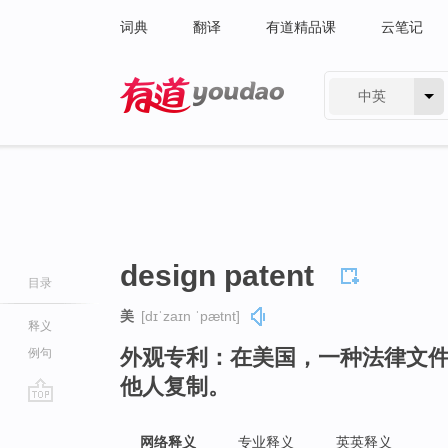
词典
翻译
有道精品课
云笔记
中英
有道 - 网易旗下搜索
design patent
目录
美
[dɪˈzaɪn ˈpætnt]
释义
外观专利：在美国，一种法律文
例句
他人复制。
go
top
网络释义
专业释义
英英释义