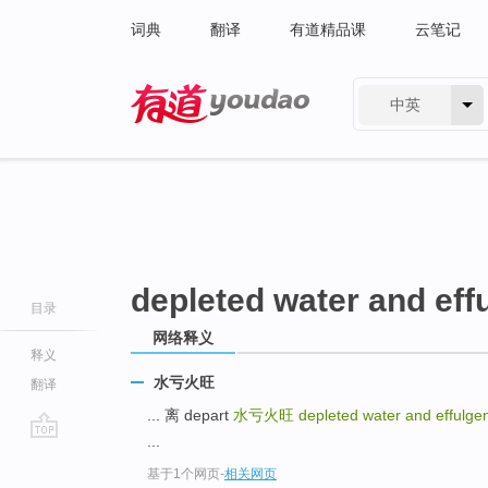
词典
翻译
有道精品课
云笔记
中英
有道 - 网易旗下搜索
depleted water and effu
目录
网络释义
释义
水亏火旺
翻译
... 离 depart
水亏火旺
depleted water and effulgent
...
go
基于1个网页
-
相关网页
top