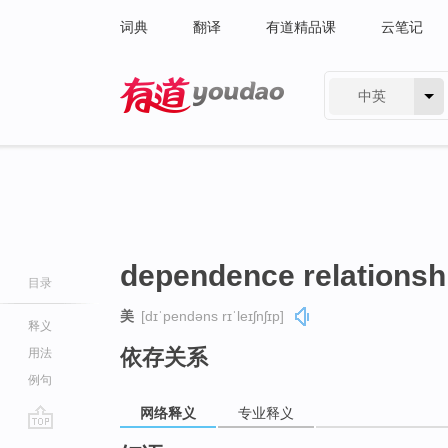
词典
翻译
有道精品课
云笔记
中英
有道 - 网易旗下搜索
dependence relationsh
目录
美
[dɪˈpendəns rɪˈleɪʃnʃɪp]
释义
依存关系
用法
例句
网络释义
专业释义
go