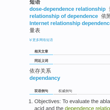
短语
top
dose-dependence relationship
relationship of dependence
依
Internet relationship dependenc
量表
更多
网络短语
相关文章
同近义词
依存关系
dependancy
双语例句
权威例句
Objectives
:
To evaluate
the
abla
acid
and
the
dependence
relati