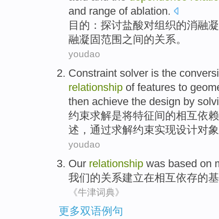
and
range
of
ablation
.
目的
：
探讨
盐酸
对
组织的
消融
凝
融凝固
范围
之间
的
关系
。
youdao
Constraint
solver
is
the convers
relationship
of
features
to
geome
then
achieve
the
design
by
solv
约束
求解
是
将
特征
间
的
相互
依赖
述
，
通过
求解
约束
实现
设计
对象
youdao
Our
relationship
was
based
on
我们
的
关系
建立
在
相互
依存
的基
《牛津词典》
更多双语例句