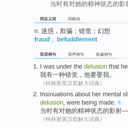
当时有对她的精神状态的影
同近义词
同根词
n. 迷惑，欺骗；错觉；幻想
fraud
,
befuddlement
双语例句
原声例句
权威例句
I
was
under the
delusion
that
he
我
有一
种错觉
，
他
要
娶
我
。
《柯林斯英汉双解大词典》
Insinuations
about
her
mental
s
delusion
, were being made.
当时有
对
她
的
精神
状态
的
影射
—
《柯林斯英汉双解大词典》