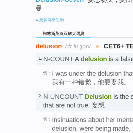
曼
更多
网络短语
柯林斯英汉双解大词典
delusion
CET6+ T
/dɪˈluːʒən/
N-COUNT
A
delusion
is a fal
1.
I was under the delusion tha
例：
我有一种错觉，他要娶我。
N-UNCOUNT
Delusion
is the 
2.
that are not true. 妄想
Insinuations about her menta
例：
delusion, were being made.