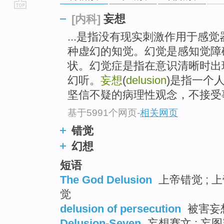
go
妄想
[内科]
top
...是指没有现实刺激作用于感
种虚幻的知觉。幻觉是感知觉障
状。幻觉症是指在意识清晰时出
幻听。
妄想
(
delusion
)是指一个
坚信不疑的病理性观念，不接受
基于5991个网页
-
相关网页
错觉
幻想
短语
The God Delusion
上帝错觉 ; 上
觉
delusion of persecution
被害妄想
Delusion-Seven
妄想赛文 ; 妄图