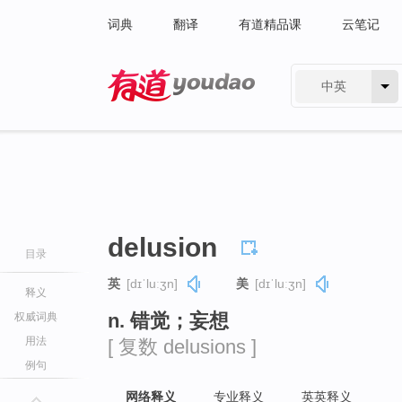
词典
翻译
有道精品课
云笔记
中英
有道 - 网易旗下搜索
delusion
目录
英
[dɪˈluːʒn]
美
[dɪˈluːʒn]
释义
n. 错觉；妄想
权威词典
用法
[ 复数 delusions ]
例句
网络释义
专业释义
英英释义