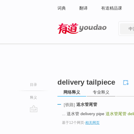
词典
翻译
有道精品课
中
有道 - 网易旗下搜索
delivery tailpiece
目录
网络释义
专业释义
释义
送水管尾管
[铁路]
... 送水管 delivery pipe
送水管尾管
del
go
基于12个网页
-
相关网页
top