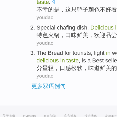
taste
.
不
幸的是，这只鸭子颜色不好看
youdao
Special
chafing dish
.
Delicious
特色
火锅
，
口味
鲜美
，
欢迎
品尝
youdao
The
Bread
for
tourists
, light
in
w
delicious
in
taste
, is a Best selle
分量轻
，
口感
松软
，
味道
鲜美
的
youdao
更多双语例句
关于有道
Investors
有道智选
官方博客
技术博客
诚聘英